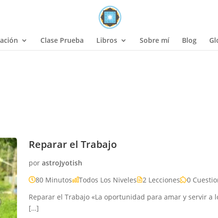
ación
Clase Prueba
Libros
Sobre mí
Blog
Gl
Reparar el Trabajo
por
astroJyotish
80 Minutos
Todos Los Niveles
2 Lecciones
0 Cuestio
Reparar el Trabajo «La oportunidad para amar y servir a 
[…]