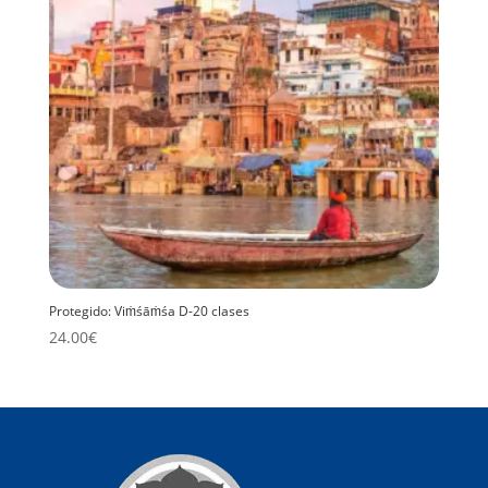
Protegido: Viṁśāṁśa D-20 clases
24.00
€