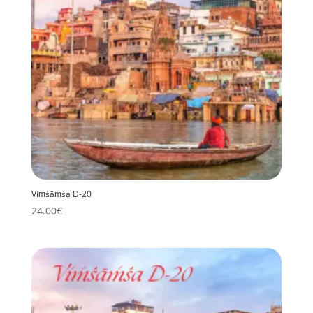
Viṁśāṁśa D-20
24.00
€