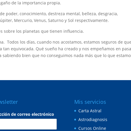
ngaño de la importancia propia.
 de poder, conocimiento, destreza mental, belleza, desgracia,
Júpiter, Mercurio, Venus, Saturno y Sol respectivamente.
s sobre los planetas que tienen influencia.
sma. Todos los días, cuando nos acostamos, estamos seguros de qu
a tan equivocada. Qué sueño ha creado y nos empeñamos en pasa
rla sabiendo bien que no conseguimos nada más que lo que estamo
sletter
Mis servicios
Carta Astral
cción de correo electrónico
Astrodiagnosis
Cursos Online