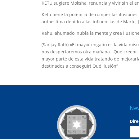
KETU sugiere Moksha, renuncia y vivir sin el e
Ketu tiene la potencia de romper las ilusiones
autoestima debido a las influencias de Marte, 
Rahu, ahumado, nubla la mente y crea ilusione
(Sanjay Rath) «El mayor engaño es la vida mi
nos despertaremos otra mañana. Qué creenci
mayor parte de esta vida tratando de mejora
destinados a conseguir! Qué ilusión”
New
Dire