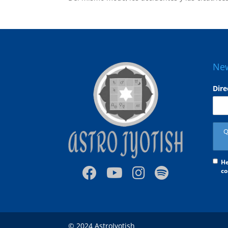
New
Dire
He
co
© 2024 AstroJyotish