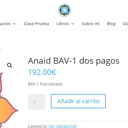
ación
Clase Prueba
Libros
Sobre mí
Blog
Gl
s
Anaid BAV-1 dos pagos
192.00
€
BAV 1 fraccionado
Anaid
Añadir al carrito
BAV-
1
dos
pagos
Categoría:
Sin categorizar