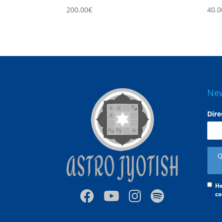
200.00
€
40.0
New
Dire
He
co