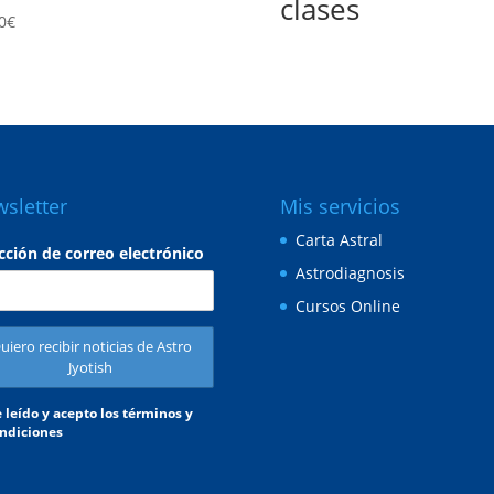
clases
0
€
sletter
Mis servicios
Carta Astral
cción de correo electrónico
Astrodiagnosis
Cursos Online
 leído y acepto los términos y
ndiciones