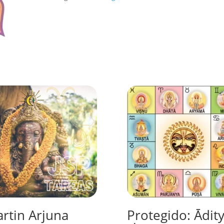
cantidad
rtin Arjuna
Protegido: Ādit