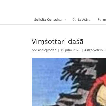
Solicita Consulta
Carta Astral
Form
Viṃśottari daśā
por
astroJyotish
|
11 julio 2023
|
AstroJyotish
,