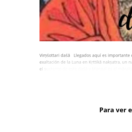
Viṃśottari daśā Llegados aquí es importante q
exaltación de la Luna en Kṛttikā nakṣatra, un na
el sustento de este daśā y Mangal es el māraka,
Para ver 