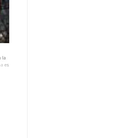
 la
na es