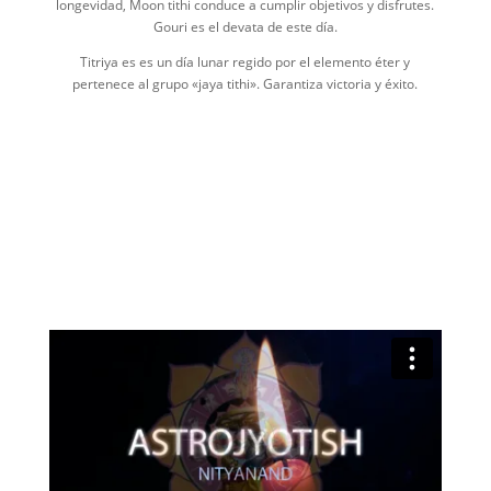
longevidad, Moon tithi conduce a cumplir objetivos y disfrutes.
Gouri es el devata de este día.
Titriya es es un día lunar regido por el elemento éter y
pertenece al grupo «jaya tithi». Garantiza victoria y éxito.