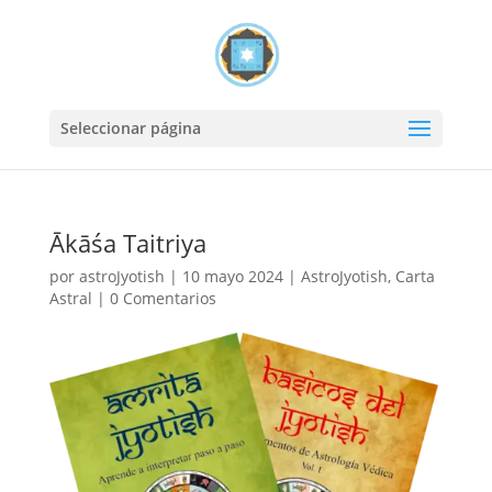
Seleccionar página
Ākāśa Taitriya
por
astroJyotish
|
10 mayo 2024
|
AstroJyotish
,
Carta
Astral
|
0 Comentarios