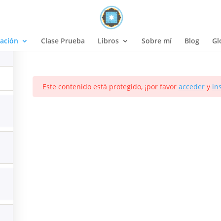
Curso BAV-2
ación
Clase Prueba
Libros
Sobre mí
Blog
Gl
Este contenido está protegido, ¡por favor
acceder
y
in
sletter
Mis servicios
Carta Astral
cción de correo electrónico
Astrodiagnosis
Cursos Online
 leído y acepto los términos y
ndiciones