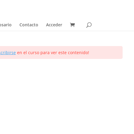
osario
Contacto
Acceder
scribirse
en el curso para ver este contenido!
Más sobre mí
Sobre mí
Blog
Contacto