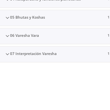
05 Bhutas y Koshas
1
© 2024 AstroJyotish
06 Varesha Vara
1
07 Interpretación Varesha
1