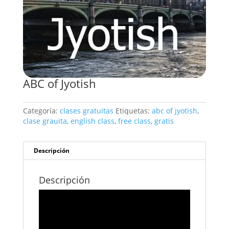
ABC of Jyotish
Categoría:
clases gratuitas
Etiquetas:
abc of jyotish
,
clase grauita
,
english class
,
free class
,
gratis
Descripción
Descripción