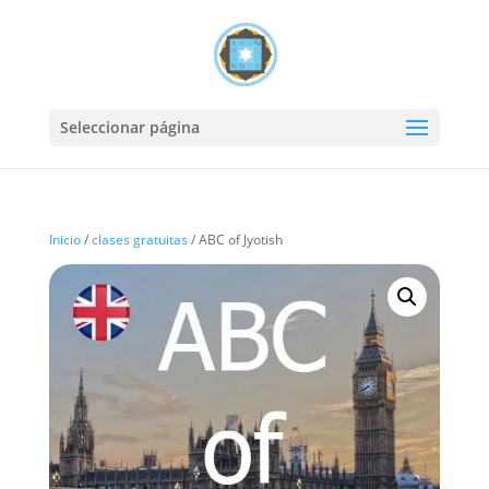
Seleccionar página
Inicio
/
clases gratuitas
/ ABC of Jyotish