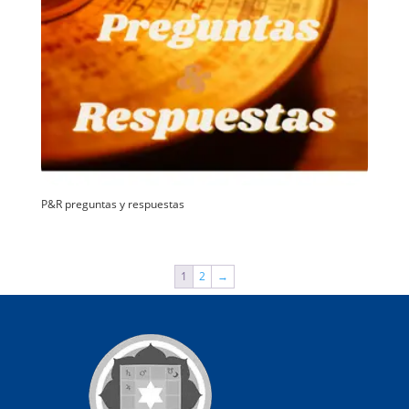
P&R preguntas y respuestas
1
2
→