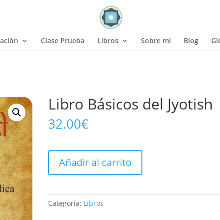
ación
Clase Prueba
Libros
Sobre mí
Blog
Gl
Libro Básicos del Jyotish
32.00
€
Libro
Añadir al carrito
Básicos
del
Jyotish
cantidad
Categoría:
Libros