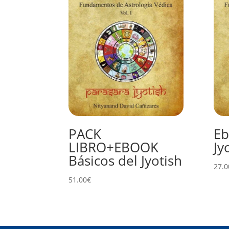
PACK
Eb
LIBRO+EBOOK
Jy
Básicos del Jyotish
27.0
51.00
€