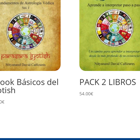
ook Básicos del
PACK 2 LIBROS
otish
54.00
€
0
€