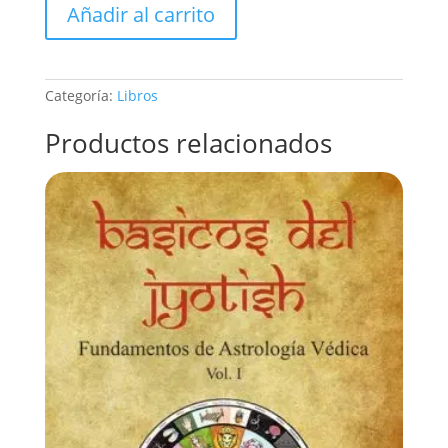
Añadir al carrito
LIBRO+EBOOK
Amrita
Jyotish
cantidad
Categoría:
Libros
Productos relacionados